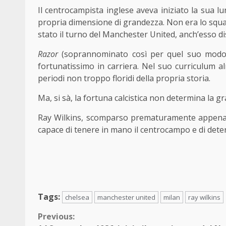
Il centrocampista inglese aveva iniziato la sua l
propria dimensione di grandezza. Non era lo squad
stato il turno del Manchester United, anch’esso dis
Razor
(soprannominato così per quel suo modo t
fortunatissimo in carriera. Nel suo curriculum a
periodi non troppo floridi della propria storia.
Ma, si sà, la fortuna calcistica non determina la gr
Ray Wilkins, scomparso prematuramente appena t
capace di tenere in mano il centrocampo e di deter
Tags:
chelsea
manchester united
milan
ray wilkins
Continue
Previous: