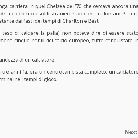
unga carriera in quel Chelsea dei ’70 che cercava ancora un
rone odierno: i soldi stranieri erano ancora lontani. Poi er
tante dai fasti dei tempi di Charlton e Best.
eso di calciare la palla) non poteva dire di essere stat
lmeno cinque nobili del calcio europeo, tutte conquistate i
andezza di un calciatore.
re anni fa, era un centrocampista completo, un calciator
minarne i tempi di gioco.
Next