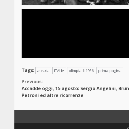
Tags:
austria
ITALIA
olimpiadi 1936
prima-pagina
Continue
Previous:
Accadde oggi, 15 agosto: Sergio Angelini, Bru
Reading
Petroni ed altre ricorrenze