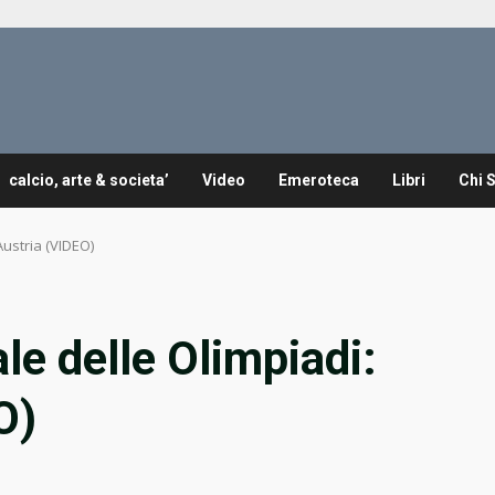
calcio, arte & societa’
Video
Emeroteca
Libri
Chi 
Austria (VIDEO)
le delle Olimpiadi:
O)