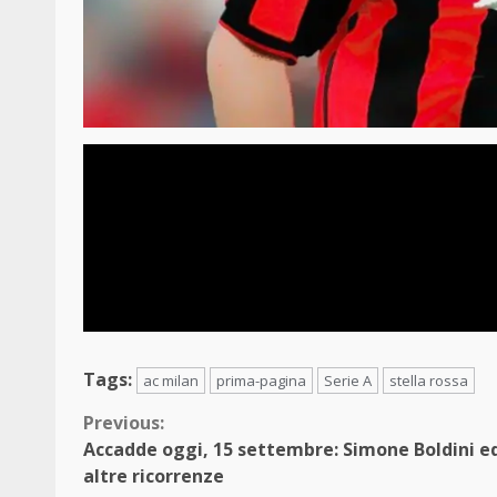
Tags:
ac milan
prima-pagina
Serie A
stella rossa
Continue
Previous:
Accadde oggi, 15 settembre: Simone Boldini e
Reading
altre ricorrenze