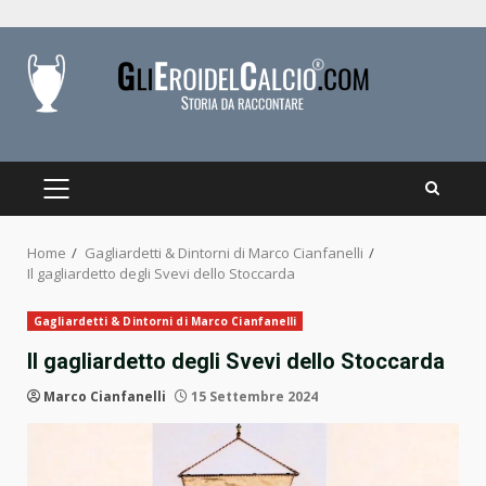
Skip
to
content
PRIMARY
MENU
Home
Gagliardetti & Dintorni di Marco Cianfanelli
Il gagliardetto degli Svevi dello Stoccarda
Gagliardetti & Dintorni di Marco Cianfanelli
Il gagliardetto degli Svevi dello Stoccarda
Marco Cianfanelli
15 Settembre 2024