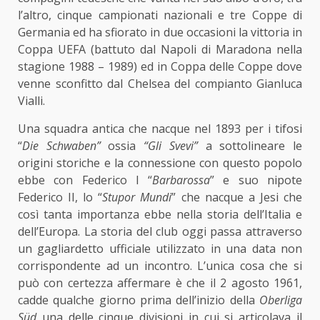
l’altro, cinque campionati nazionali e tre Coppe di
Germania ed ha sfiorato in due occasioni la vittoria in
Coppa UEFA (battuto dal Napoli di Maradona nella
stagione 1988 – 1989) ed in Coppa delle Coppe dove
venne sconfitto dal Chelsea
del compianto Gianluca
Vialli
.
Una squadra antica che nacque nel 1893 per i tifosi
“
Die Schwaben”
ossia
“Gli Svevi”
a sottolineare le
origini storiche e la connessione con questo popolo
ebbe con Federico I “
Barbarossa
” e suo nipote
Federico II, lo “
Stupor Mundi
” che nacque a Jesi che
così tanta importanza ebbe nella storia dell’Italia e
dell’Europa. La storia del club oggi passa attraverso
un gagliardetto ufficiale utilizzato in una data non
corrispondente ad un incontro. L’unica cosa che si
può con certezza affermare è che il 2 agosto 1961,
cadde qualche giorno prima dell’inizio della
Oberliga
Süd
una delle cinque divisioni in cui si articolava il