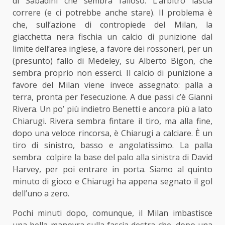
di Sabadini che sembra falloso. L’arbitro lascia
correre (e ci potrebbe anche stare). Il problema è
che, sull’azione di contropiede del Milan, la
giacchetta nera fischia un calcio di punizione dal
limite dell’area inglese, a favore dei rossoneri, per un
(presunto) fallo di Medeley, su Alberto Bigon, che
sembra proprio non esserci. Il calcio di punizione a
favore del Milan viene invece assegnato: palla a
terra, pronta per l’esecuzione. A due passi c’è Gianni
Rivera. Un po’ più indietro Benetti e ancora più a lato
Chiarugi. Rivera sembra fintare il tiro, ma alla fine,
dopo una veloce rincorsa, è Chiarugi a calciare. È un
tiro di sinistro, basso e angolatissimo. La palla
sembra colpire la base del palo alla sinistra di David
Harvey, per poi entrare in porta. Siamo al quinto
minuto di gioco e Chiarugi ha appena segnato il gol
dell’uno a zero.
Pochi minuti dopo, comunque, il Milan imbastisce
una bella manovra sulla fascia destra che, dopo una