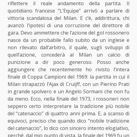
riflettere il reale andamento della partita. Il
quotidiano francese “L’Equipe” arrivò a parlare di
vittoria scandalosa del Milan. E c’è, addirittura, chi
avanzò l’ipotesi di una corruzione del direttore di
gara. Devo ammettere che l’azione del gol rossonero
nasce da un probabile fallo subito da un inglese e
non rilevato dall’arbitro, il quale, sugli sviluppi di
quell’azione, concederà al Milan un calcio di
punizione a dir poco generoso. Posso anche
aggiungere che recentemente ho rivisto l’intera
finale di Coppa Campioni del 1969: la partita in cui il
Milan strapazzò l’Ajax di Cruijff, con un Pierino Prati
in grande spolvero e un Angelo Sormani che non fu
da meno. Ecco, nella finale del 1973, i rossoneri non
seppero certo interpretare la tradizione più nobile
del “catenaccio” di quattro anni prima. E, a scanso di
equivoci, preciso che quando dico “nobile tradizione
del catenaccio”, lo dico con sincero intento elogiativo,
perché, dal mio punto di vista, la finale del 1969 fu un