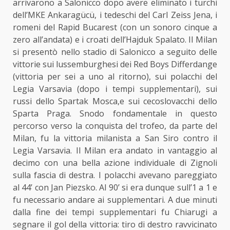
arrivarono a Salonicco dopo avere eliminato i turchi
dell’MKE Ankaragücü, i tedeschi del Carl Zeiss Jena, i
romeni del Rapid Bucarest (con un sonoro cinque a
zero all’andata) e i croati dell’Hajduk Spalato. Il Milan
si presentò nello stadio di Salonicco a seguito delle
vittorie sui lussemburghesi dei Red Boys Differdange
(vittoria per sei a uno al ritorno), sui polacchi del
Legia Varsavia (dopo i tempi supplementari), sui
russi dello Spartak Mosca,e sui cecoslovacchi dello
Sparta Praga. Snodo fondamentale in questo
percorso verso la conquista del trofeo, da parte del
Milan, fu la vittoria milanista a San Siro contro il
Legia Varsavia. Il Milan era andato in vantaggio al
decimo con una bella azione individuale di Zignoli
sulla fascia di destra. I polacchi avevano pareggiato
al 44’ con Jan Piezsko. Al 90’ si era dunque sull’1 a 1 e
fu necessario andare ai supplementari. A due minuti
dalla fine dei tempi supplementari fu Chiarugi a
segnare il gol della vittoria: tiro di destro ravvicinato