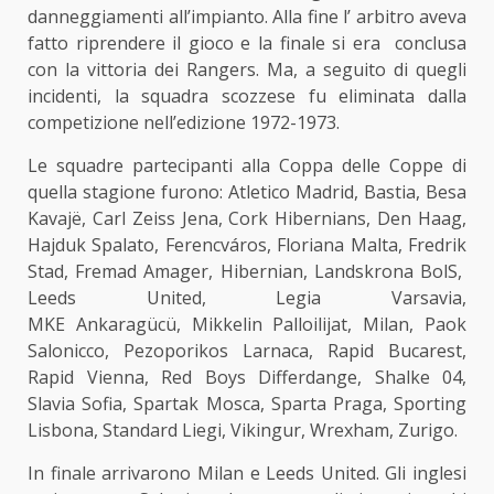
danneggiamenti all’impianto. Alla fine l’ arbitro aveva
fatto riprendere il gioco e la finale si era conclusa
con la vittoria dei Rangers. Ma, a seguito di quegli
incidenti, la squadra scozzese fu eliminata dalla
competizione nell’edizione 1972-1973.
Le squadre partecipanti alla Coppa delle Coppe di
quella stagione furono: Atletico Madrid, Bastia, Besa
Kavajë, Carl Zeiss Jena, Cork Hibernians, Den Haag,
Hajduk Spalato, Ferencváros, Floriana Malta, Fredrik
Stad, Fremad Amager, Hibernian, Landskrona BolS,
Leeds United, Legia Varsavia,
MKE Ankaragücü, Mikkelin Palloilijat, Milan, Paok
Salonicco, Pezoporikos Larnaca, Rapid Bucarest,
Rapid Vienna, Red Boys Differdange, Shalke 04,
Slavia Sofia, Spartak Mosca, Sparta Praga, Sporting
Lisbona, Standard Liegi, Vikingur, Wrexham, Zurigo.
In finale arrivarono Milan e Leeds United. Gli inglesi