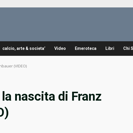
calcio, arte & societa’
Video
Emeroteca
Libri
Chi 
enbauer (VIDEO)
la nascita di Franz
O)