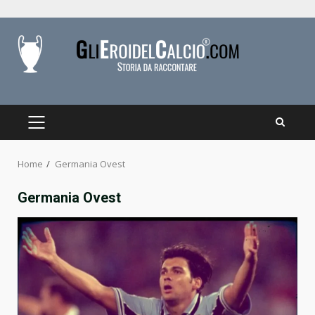
Skip
to
content
PRIMARY
MENU
Home
Germania Ovest
Germania Ovest