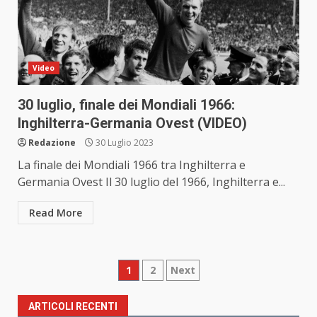
Video
30 luglio, finale dei Mondiali 1966:
Inghilterra-Germania Ovest (VIDEO)
Redazione
30 Luglio 2023
La finale dei Mondiali 1966 tra Inghilterra e
Germania Ovest Il 30 luglio del 1966, Inghilterra e...
Read More
Paginazione
1
2
Next
degli
ARTICOLI RECENTI