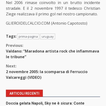
Nel 2006 rimase coinvolto in un brutto incidente
stradale. E il 2 novembre 1997 il tedesco
Christian
Ziege
realizzava il primo gol nel nostro campionato.
GLIEROIDELCALCIO.COM (Antonio Capotosto)
Tags:
prima-pagina
uruguay
Continue
Previous:
Valdano: “Maradona artista rock che infiammava
Reading
le tribune”
Next:
2 novembre 2005: la scomparsa di Ferruccio
Valcareggi (VIDEO)
ARTICOLI RECENTI
Doccia gelata Napoli, Sky ne è sicura: Conte