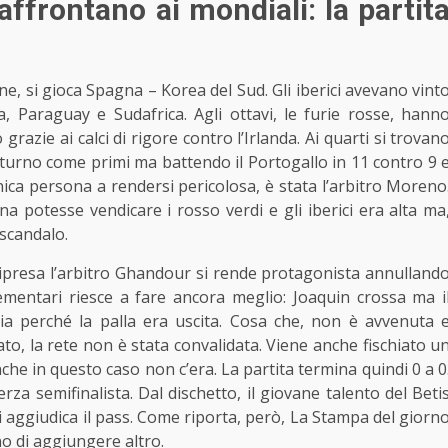
ffrontano ai mondiali: la partit
ne, si gioca
Spagna
– Korea del Sud. Gli iberici avevano vint
ia, Paraguay e Sudafrica. Agli ottavi, le furie rosse, hann
azie ai calci di rigore contro l’Irlanda. Ai quarti si trovan
l turno come primi ma battendo il Portogallo in 11 contro 9 
unica persona a rendersi pericolosa, è stata l’arbitro Moreno
potesse vendicare i rosso verdi e gli iberici era alta ma
 scandalo.
ipresa l’arbitro Ghandour si rende protagonista annulland
ementari riesce a fare ancora meglio: Joaquin crossa ma i
hia perché la palla era uscita. Cosa che, non è avvenuta 
ato, la rete non è stata convalidata. Viene anche fischiato u
che in questo caso non c’era. La partita termina quindi 0 a 0
erza semifinalista. Dal dischetto, il giovane talento del Beti
si aggiudica il pass. Come riporta, però, La Stampa del giorn
o di aggiungere altro.