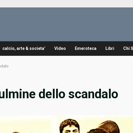
calcio, arte & societa’
Video
Emeroteca
Libri
Chi 
ndalo
culmine dello scandalo