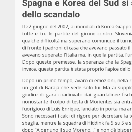
Spagna e Korea del Sud si a
dello scandalo
Il 22 giugno del 2002, ai mondiali di Korea Giappo
tutte e tre le partite del girone contro: Sloven
qualche difficoltà ma superano comunque il turno gr
di fronte i padroni di casa che avevano passato i
avevano superato l’Italia ma, in quella partita, l’
Dopo queste premesse, la speranza che la Spagna 
invece, questa partita è stata proprio l’apice dello
Dopo un primo tempo, avaro di emozioni, nella r
un gol di Baraja che vede solo lui. Ma ai suppl
giudice di gara coadiuvato dai guardalinee fisc
nonostante il colpo di testa di Morientes sia entr
fuorigioco di Luis Enrique, lanciato in porta ma an
Sono necessari i calci di rigore per decretare la t
sbaglia, mentre la squadra di Hiddink fa 5 su 5 e 
dopo “A ognuno il suo Moreno…” e non c’è bisogn