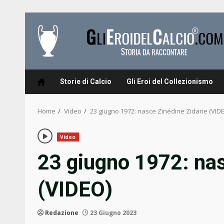
Skip
to
content
Storie di Calcio
Gli Eroi del Collezionismo
Home
Video
23 giugno 1972: nasce Zinédine Zidane (VID
Video
23 giugno 1972: na
(VIDEO)
Redazione
23 Giugno 2023