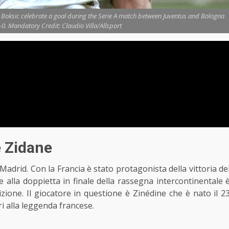
 Boksic celebrate a goal during the Serie A match between Juventus and Bologna
1-0. Mandatory Credit: Claudio Villa/Allsport
 Zidane
Madrid. Con la Francia è stato protagonista della vittoria de
 alla doppietta in finale della rassegna intercontinentale 
dizione. Il giocatore in questione è Zinédine che è nato il 2
i alla leggenda francese.