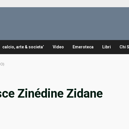
calcio, arte & societa’
Video
Emeroteca
Libri
Chi 
EO)
sce Zinédine Zidane