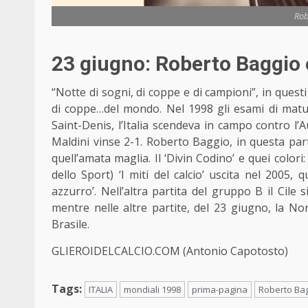
Rob
23 giugno: Roberto Baggio e
“Notte di sogni, di coppe e di campioni”, in ques
di coppe…del mondo. Nel 1998 gli esami di maturi
Saint-Denis, l’Italia scendeva in campo contro l’A
Maldini vinse 2-1. Roberto Baggio, in questa part
quell’amata maglia. Il ‘Divin Codino’ e quei colori:
dello Sport)
‘I miti del calcio’ uscita nel 2005
, q
azzurro’. Nell’altra partita del gruppo B il Cil
mentre nelle altre partite, del 23 giugno, la No
Brasile.
GLIEROIDELCALCIO.COM (Antonio Capotosto)
Tags:
ITALIA
mondiali 1998
prima-pagina
Roberto Ba