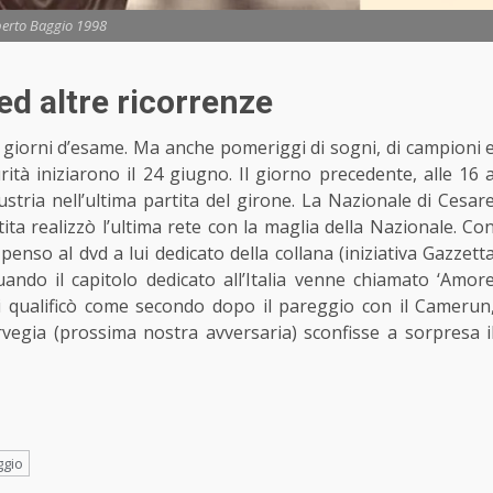
erto Baggio 1998
d altre ricorrenze
ti giorni d’esame. Ma anche pomeriggi di sogni, di campioni 
tà iniziarono il 24 giugno. Il giorno precedente, alle 16 
ustria nell’ultima partita del girone. La Nazionale di Cesar
ita realizzò l’ultima rete con la maglia della Nazionale. Co
 penso al dvd a lui dedicato della collana (iniziativa Gazzett
uando il capitolo dedicato all’Italia venne chiamato ‘Amor
e si qualificò come secondo dopo il pareggio con il Camerun
rvegia (prossima nostra avversaria) sconfisse a sorpresa i
ggio