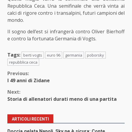
Repubblica Ceca. Una semifinale che verrà vinta ai
calci di rigore contro i transalpini, futuri campioni del
mondo.
Il sogno dell’est si infrangerà contro Oliver Bierhoff
e contro la fortunata Germania di Vogts.
Tags:
berti vogts
euro 96
germania
poborsky
repubblica ceca
Continue
Previous:
I 49 anni di Zidane
Reading
Next:
Storia di allenatori durati meno di una partita
ARTICOLI RECENTI
Doccia gelata Napoli, Sky ne è sicura: Conte