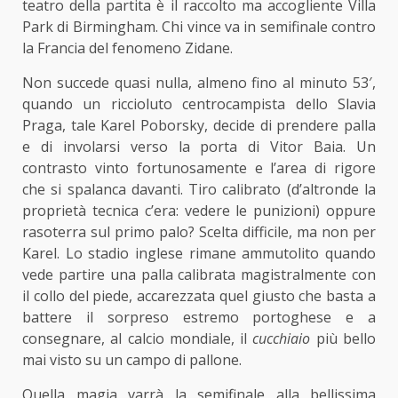
teatro della partita è il raccolto ma accogliente Villa
Park di Birmingham. Chi vince va in semifinale contro
la Francia del fenomeno Zidane.
Non succede quasi nulla, almeno fino al minuto 53′,
quando un riccioluto centrocampista dello Slavia
Praga, tale Karel Poborsky, decide di prendere palla
e di involarsi verso la porta di Vitor Baia. Un
contrasto vinto fortunosamente e l’area di rigore
che si spalanca davanti. Tiro calibrato (d’altronde la
proprietà tecnica c’era: vedere le punizioni) oppure
rasoterra sul primo palo? Scelta difficile, ma non per
Karel. Lo stadio inglese rimane ammutolito quando
vede partire una palla calibrata magistralmente con
il collo del piede, accarezzata quel giusto che basta a
battere il sorpreso estremo portoghese e a
consegnare, al calcio mondiale, il
cucchiaio
più bello
mai visto su un campo di pallone.
Quella magia varrà la semifinale alla bellissima