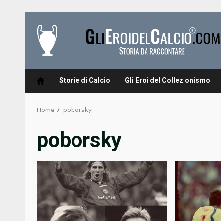
Skip
to
content
Storie di Calcio
Gli Eroi del Collezionismo
Home
poborsky
poborsky