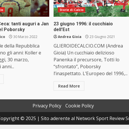
cio
Storie di Calcio
eca: tanti auguri a Jan
23 giugno 1996: il cucchiaio
rel Poborsky
dell’Est
ico
30 Marzo 2022
Andrea Gioia
23 Giugno 2021
e della Repubblica
GLIEROIDECALCIO.COM (Andrea
o gli anni: Koller e
Gioia) Un cucchiaio delizioso
gi, 30 marzo,
Panenka il precursore, Totti lo
anni...
“sfrontato”, Poborsky
l’inaspettato. L’Europeo del 1996,...
Read More
Privacy Policy
Cookie Policy
opyright © 2025 | Sito aderente al Network Sport Review S