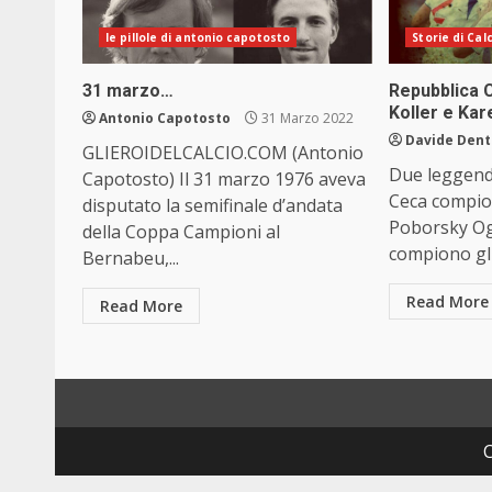
le pillole di antonio capotosto
Storie di Cal
31 marzo…
Repubblica C
Koller e Ka
Antonio Capotosto
31 Marzo 2022
Davide Dent
GLIEROIDELCALCIO.COM (Antonio
Due leggend
Capotosto) Il 31 marzo 1976 aveva
Ceca compion
disputato la semifinale d’andata
Poborsky Og
della Coppa Campioni al
compiono gli 
Bernabeu,...
Read More
Read More
C