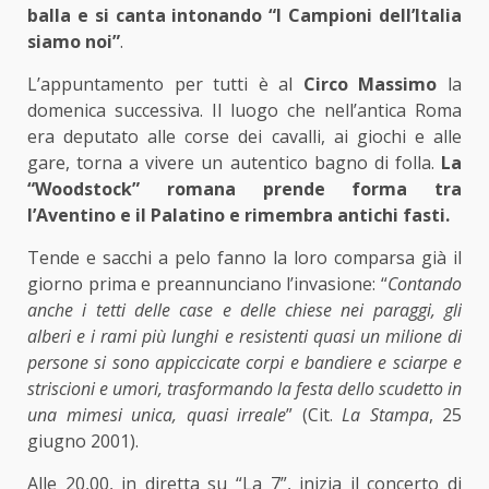
balla e si canta intonando “I Campioni dell’Italia
siamo noi”
.
L’appuntamento per tutti è al
Circo Massimo
la
domenica successiva. Il luogo che nell’antica Roma
era deputato alle corse dei cavalli, ai giochi e alle
gare, torna a vivere un autentico bagno di folla.
La
“Woodstock” romana prende forma tra
l’Aventino e il Palatino e rimembra antichi fasti.
Tende e sacchi a pelo fanno la loro comparsa già il
giorno prima e preannunciano l’invasione: “
Contando
anche i tetti delle case e delle chiese nei paraggi, gli
alberi e i rami più lunghi e resistenti quasi un milione di
persone si sono appiccicate corpi e bandiere e sciarpe e
striscioni e umori, trasformando la festa dello scudetto in
una mimesi unica, quasi irreale
” (Cit.
La Stampa
, 25
giugno 2001).
Alle 20,00, in diretta su “La 7”, inizia il concerto di