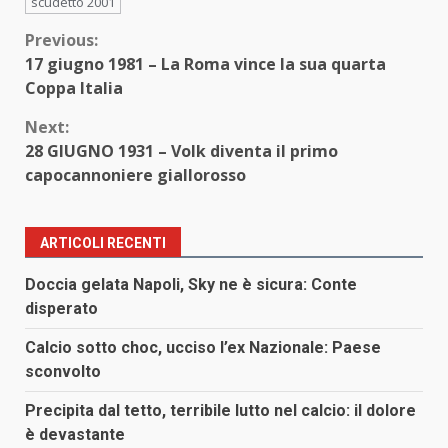
scudetto 2001
Continue
Previous:
17 giugno 1981 – La Roma vince la sua quarta
Reading
Coppa Italia
Next:
28 GIUGNO 1931 – Volk diventa il primo
capocannoniere giallorosso
ARTICOLI RECENTI
Doccia gelata Napoli, Sky ne è sicura: Conte
disperato
Calcio sotto choc, ucciso l’ex Nazionale: Paese
sconvolto
Precipita dal tetto, terribile lutto nel calcio: il dolore
è devastante