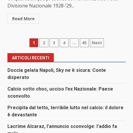
Divisione Nazionale 1928-’29...
Read More
Paginazione
1
2
3
4
…
45
Next
degli
ARTICOLI RECENTI
articoli
Doccia gelata Napoli, Sky ne è sicura: Conte
disperato
Calcio sotto choc, ucciso l’ex Nazionale: Paese
sconvolto
Precipita dal tetto, terribile lutto nel calcio: il dolore
è devastante
Lacrime Alcaraz, l’annuncio sconvolge: l’addio fa