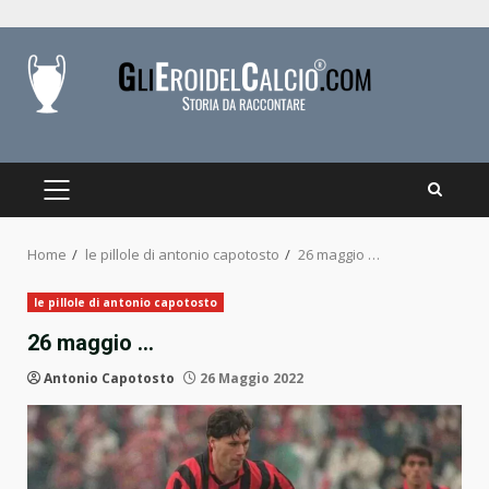
Skip
to
content
PRIMARY
MENU
Home
le pillole di antonio capotosto
26 maggio …
le pillole di antonio capotosto
26 maggio …
Antonio Capotosto
26 Maggio 2022