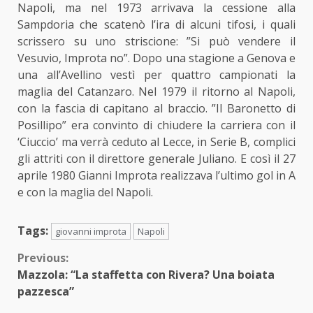
Napoli, ma nel 1973 arrivava la cessione alla
Sampdoria che scatenò l’ira di alcuni tifosi, i quali
scrissero su uno striscione: ”Si può vendere il
Vesuvio, Improta no”. Dopo una stagione a Genova e
una all’Avellino vestì per quattro campionati la
maglia del Catanzaro. Nel 1979 il ritorno al Napoli,
con la fascia di capitano al braccio. ”Il Baronetto di
Posillipo” era convinto di chiudere la carriera con il
‘Ciuccio’ ma verrà ceduto al Lecce, in Serie B, complici
gli attriti con il direttore generale Juliano. E così il 27
aprile 1980 Gianni Improta realizzava l’ultimo gol in A
e con la maglia del Napoli.
Tags:
giovanni improta
Napoli
Continue
Previous:
Mazzola: “La staffetta con Rivera? Una boiata
Reading
pazzesca”