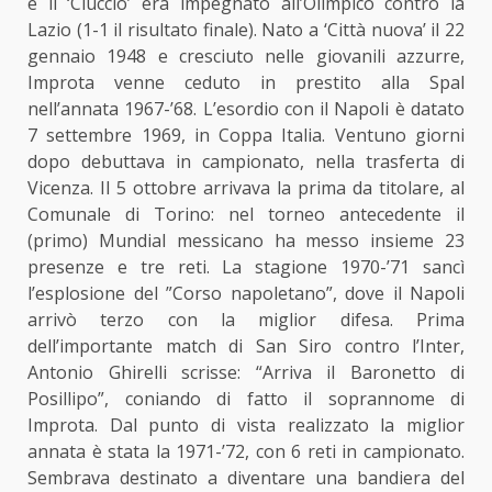
e il ‘Ciuccio’ era impegnato all’Olimpico contro la
Lazio (1-1 il risultato finale). Nato a ‘Città nuova’ il 22
gennaio 1948 e cresciuto nelle giovanili azzurre,
Improta venne ceduto in prestito alla Spal
nell’annata 1967-’68. L’esordio con il Napoli è datato
7 settembre 1969, in Coppa Italia. Ventuno giorni
dopo debuttava in campionato, nella trasferta di
Vicenza. Il 5 ottobre arrivava la prima da titolare, al
Comunale di Torino: nel torneo antecedente il
(primo) Mundial messicano ha messo insieme 23
presenze e tre reti. La stagione 1970-’71 sancì
l’esplosione del ”Corso napoletano”, dove il Napoli
arrivò terzo con la miglior difesa. Prima
dell’importante match di San Siro contro l’Inter,
Antonio Ghirelli scrisse: “Arriva il Baronetto di
Posillipo”, coniando di fatto il soprannome di
Improta. Dal punto di vista realizzato la miglior
annata è stata la 1971-’72, con 6 reti in campionato.
Sembrava destinato a diventare una bandiera del