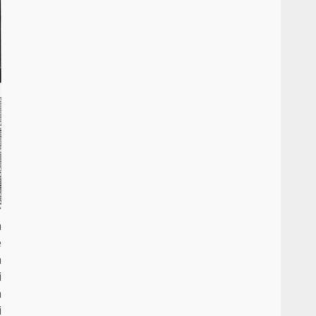
a
e
a
i
n
i