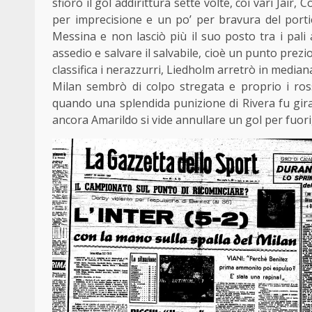
sfiorò il gol addirittura sette volte, coi vari Ja
per imprecisione e un po’ per bravura del portie
Messina e non lasciò più il suo posto tra i pali
assedio e salvare il salvabile, cioè un punto pre
classifica i nerazzurri, Liedholm arretrò in mediana
Milan sembrò di colpo stregata e proprio i ros
quando una splendida punizione di Rivera fu gira
ancora Amarildo si vide annullare un gol per fuorig