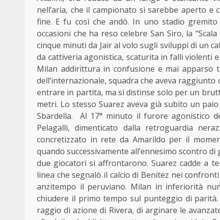
nell’aria, che il campionato si sarebbe aperto e 
fine. E fu così che andò. In uno stadio gremito 
occasioni che ha reso celebre San Siro, la “Scala 
cinque minuti da Jair al volo sugli sviluppi di un c
da cattiveria agonistica, scaturita in falli violent
Milan addirittura in confusione e mai apparso t
dell’internazionale, squadra che aveva raggiunto 
entrare in partita, ma si distinse solo per un bru
metri. Lo stesso Suarez aveva già subito un paio 
Sbardella. Al 17° minuto il furore agonistico de
Pelagalli, dimenticato dalla retroguardia ner
concretizzato in rete da Amarildo per il momen
quando successivamente all’ennesimo scontro di gio
due giocatori si affrontarono. Suarez cadde a ter
linea che segnalò il calcio di Benitez nei confront
anzitempo il peruviano. Milan in inferiorità n
chiudere il primo tempo sul punteggio di parità. 
raggio di azione di Rivera, di arginare le avanzat