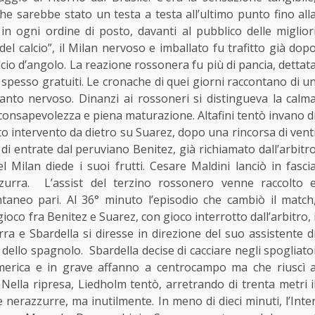
che sarebbe stato un testa a testa all’ultimo punto fino all
in ogni ordine di posto, davanti al pubblico delle miglior
del calcio”, il Milan nervoso e imballato fu trafitto già dop
alcio d’angolo. La reazione rossonera fu più di pancia, dettat
i e spesso gratuiti. Le cronache di quei giorni raccontano di u
anto nervoso. Dinanzi ai rossoneri si distingueva la calm
consapevolezza e piena maturazione. Altafini tentò invano d
tto intervento da dietro su Suarez, dopo una rincorsa di vent
di entrate dal peruviano Benitez, già richiamato dall’arbitr
l Milan diede i suoi frutti. Cesare Maldini lanciò in fasci
azzurra. L’assist del terzino rossonero venne raccolto 
taneo pari. Al 36° minuto l’episodio che cambiò il match
co fra Benitez e Suarez, con gioco interrotto dall’arbitro, 
ra e Sbardella si diresse in direzione del suo assistente d
i dello spagnolo. Sbardella decise di cacciare negli spogliato
umerica e in grave affanno a centrocampo ma che riuscì 
Nella ripresa, Liedholm tentò, arretrando di trenta metri i
e nerazzurre, ma inutilmente. In meno di dieci minuti, l’Inte