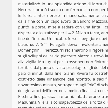
materializzò in una splendida azione di Mora ch
Herrera spronò i suoi a non fermarsi, a non perde
le furie. L’Inter riprese in mano saldamente le re
dalla fine con un capolavoro di Sandro Mazzola
puntò la porta, mise a sedere con una finta il c
disperata e lo trafisse per il 4-2. Milan a terra, anni
fine dell’incubo. Un incubo, forse il peggiore quei d
biscione. All’84° Pelagalli deviò involontar
Domenghini. I nerazzurri reclamarono il rigore ma
sugli sviluppi del calcio piazzato Mazzola trovò l
alla vigilia. Ma i guai per i rossoneri non finir
terribile dal punto di vista psicologico, gli dei de
paio di minuti dalla fine, Gianni Rivera fu cost
costretto dalle dinamiche dell’incontro, a sacri
novantesimo minuto, sottoposto agli “olè” di sc
dei giocatori dell’Inter nella melina finale. Una 
Picchi a fine partita. Tre anni, infatti, erano tr
Madunina. Vi era la consapevolezza della forza di
team che nei sei mesi successivi, avrebbe riempito