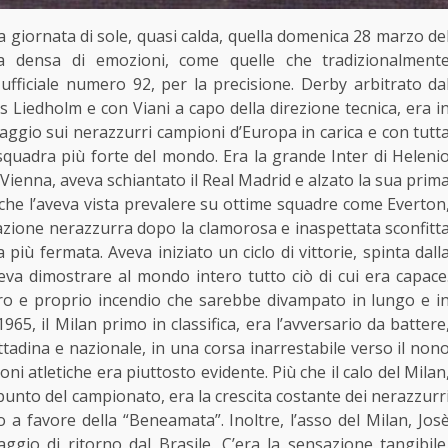
iornata di sole, quasi calda, quella domenica 28 marzo de
ra densa di emozioni, come quelle che tradizionalment
fficiale numero 92, per la precisione. Derby arbitrato da
ls Liedholm e con Viani a capo della direzione tecnica, era i
antaggio sui nerazzurri campioni d’Europa in carica e con tutt
 squadra più forte del mondo. Era la grande Inter di Heleni
 Vienna, aveva schiantato il Real Madrid e alzato la sua prim
he l’aveva vista prevalere su ottime squadre come Everton
ione nerazzurra dopo la clamorosa e inaspettata sconfitt
più fermata. Aveva iniziato un ciclo di vittorie, spinta dall
oveva dimostrare al mondo intero tutto ciò di cui era capace
ro e proprio incendio che sarebbe divampato in lungo e i
5, il Milan primo in classifica, era l’avversario da battere
tadina e nazionale, in una corsa inarrestabile verso il non
ni atletiche era piuttosto evidente. Più che il calo del Milan
punto del campionato, era la crescita costante dei nerazzurr
co a favore della “Beneamata”. Inoltre, l’asso del Milan, Jos
ggio di ritorno dal Brasile. C’era la sensazione tangibile