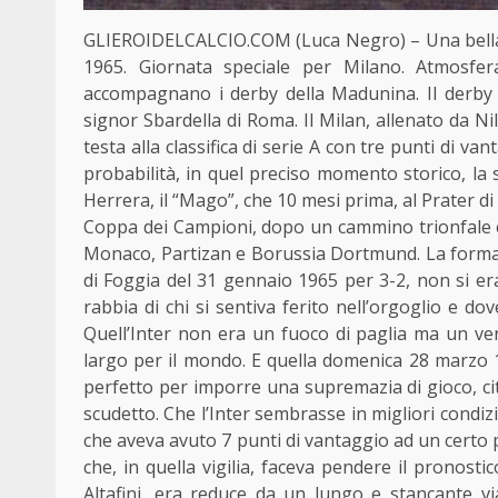
GLIEROIDELCALCIO.COM (Luca Negro) – Una bella g
1965. Giornata speciale per Milano. Atmosfe
accompagnano i derby della Madunina. Il derby u
signor Sbardella di Roma. Il Milan, allenato da Ni
testa alla classifica di serie A con tre punti di v
probabilità, in quel preciso momento storico, la
Herrera, il “Mago”, che 10 mesi prima, al Prater di
Coppa dei Campioni, dopo un cammino trionfale c
Monaco, Partizan e Borussia Dortmund. La formaz
di Foggia del 31 gennaio 1965 per 3-2, non si era 
rabbia di chi si sentiva ferito nell’orgoglio e d
Quell’Inter non era un fuoco di paglia ma un ve
largo per il mondo. E quella domenica 28 marzo 196
perfetto per imporre una supremazia di gioco, cit
scudetto. Che l’Inter sembrasse in migliori condizio
che aveva avuto 7 punti di vantaggio ad un certo 
che, in quella vigilia, faceva pendere il pronosti
Altafini, era reduce da un lungo e stancante via