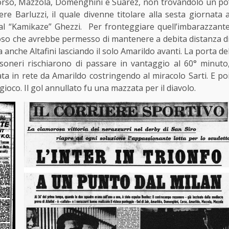
ir, Corso, Mazzola, Domenghini e Suarez, non trovandolo un po
re Barluzzi, il quale divenne titolare alla sesta giornata 
 al “Kamikaze” Ghezzi. Per fronteggiare quell’imbarazzant
zioso che avrebbe permesso di mantenere a debita distanza d
 anche Altafini lasciando il solo Amarildo avanti. La porta de
soneri rischiarono di passare in vantaggio al 60° minuto
ta in rete da Amarildo costringendo al miracolo Sarti. E po
ioco. Il gol annullato fu una mazzata per il diavolo.