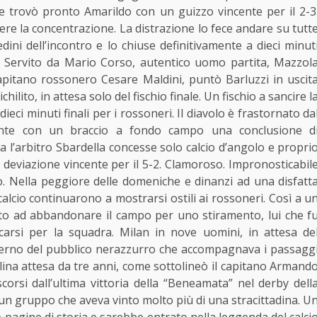
e trovò pronto Amarildo con un guizzo vincente per il 2-3
re la concentrazione. La distrazione lo fece andare su tutt
dini dell’incontro e lo chiuse definitivamente a dieci minut
. Servito da Mario Corso, autentico uomo partita, Mazzol
apitano rossonero Cesare Maldini, puntò Barluzzi in uscit
chilito, in attesa solo del fischio finale. Un fischio a sancire l
ieci minuti finali per i rossoneri. Il diavolo è frastornato da
iamente con un braccio a fondo campo una conclusione d
 l’arbitro Sbardella concesse solo calcio d’angolo e propri
a deviazione vincente per il 5-2. Clamoroso. Impronosticabil
ono. Nella peggiore delle domeniche e dinanzi ad una disfatt
l calcio continuarono a mostrarsi ostili ai rossoneri. Così a u
retto ad abbandonare il campo per uno stiramento, lui che f
ficarsi per la squadra. Milan in nove uomini, in attesa de
herno del pubblico nerazzurro che accompagnava i passagg
melina attesa da tre anni, come sottolineò il capitano Armand
ascorsi dall’ultima vittoria della “Beneamata” nel derby dell
 un gruppo che aveva vinto molto più di una stracittadina. U
 pagine di storia e sarebbe entrato nella leggenda del calci