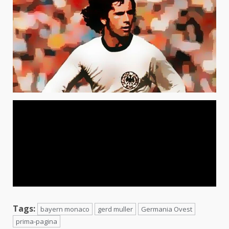
Tags:
bayern monaco
gerd muller
Germania Ovest
prima-pagina