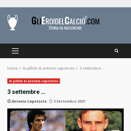
Skip
to
content
PRIMARY
MENU
Home
le pillole di antonio capotosto
3 settembre …
le pillole di antonio capotosto
3 settembre …
Antonio Capotosto
3 Settembre 2021