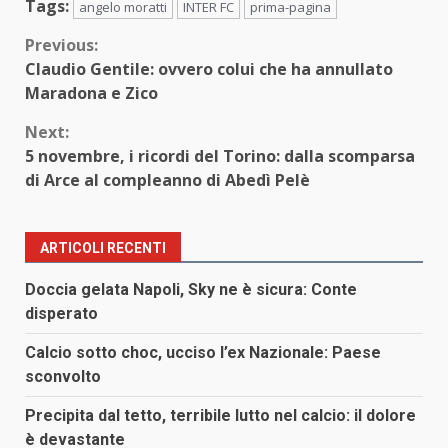
Tags:
angelo moratti
INTER FC
prima-pagina
Continue
Previous:
Claudio Gentile: ovvero colui che ha annullato
Reading
Maradona e Zico
Next:
5 novembre, i ricordi del Torino: dalla scomparsa
di Arce al compleanno di Abedì Pelè
ARTICOLI RECENTI
Doccia gelata Napoli, Sky ne è sicura: Conte
disperato
Calcio sotto choc, ucciso l’ex Nazionale: Paese
sconvolto
Precipita dal tetto, terribile lutto nel calcio: il dolore
è devastante