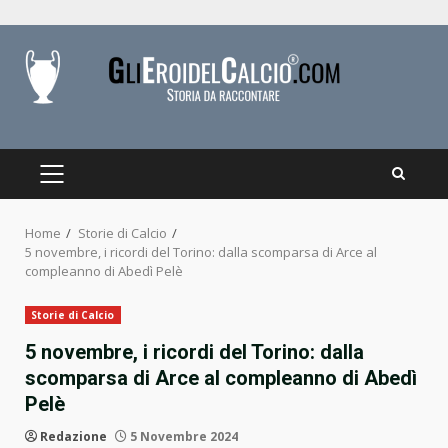
Skip
to
content
PRIMARY
MENU
Home
Storie di Calcio
5 novembre, i ricordi del Torino: dalla scomparsa di Arce al
compleanno di Abedì Pelè
Storie di Calcio
5 novembre, i ricordi del Torino: dalla
scomparsa di Arce al compleanno di Abedì
Pelè
Redazione
5 Novembre 2024