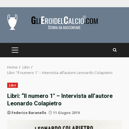
Skip
to
content
PRIMARY
MENU
Home
Libri
Libri: “Il numero 1″ – Intervista all’autore Leonardo Colapietro
Libri
Libri: “Il numero 1″ – Intervista all’autore
Leonardo Colapietro
Federico Baranello
11 Giugno 2019