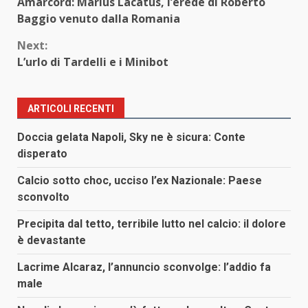
Amarcord: Marius Lacatus, l’erede di Roberto
Reading
Baggio venuto dalla Romania
Next:
L’urlo di Tardelli e i Minibot
ARTICOLI RECENTI
Doccia gelata Napoli, Sky ne è sicura: Conte
disperato
Calcio sotto choc, ucciso l’ex Nazionale: Paese
sconvolto
Precipita dal tetto, terribile lutto nel calcio: il dolore
è devastante
Lacrime Alcaraz, l’annuncio sconvolge: l’addio fa
male