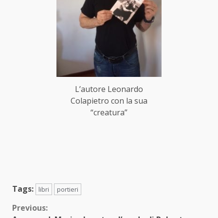
L’autore Leonardo
Colapietro con la sua
“creatura”
Tags:
libri
portieri
Continue
Previous: