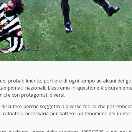
de, probabilmente, portiere di ogni tempo ad alcuni dei go
di campionati nazionali. L’estremo in questione è sicurament
lici e con protagonisti diversi.
 discutere perché soggetto a diverse teorie che potrebber
dei calciatori, necessaria per battere un fenomeno dei numer
erà qualcuno, parte dalla stagione 1999/2000 e dal gol d