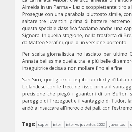
Almeida in un Parma – Lazio scoppiettante: tiro al v
Prosegue con una parabola piuttosto simile, con
saltare tre juventini prima di battere l’estremo
questa speciale classifica facciamo anche una cap
Signora. In quella stagione, nella trasferta di Bre
da Matteo Serafini, quel dì in versione portento.
Per scelta giornalistica ho lasciato per ultimo
Annata bellissima quella, tra le più belle di sempr
inseguitrice decisa a non mollare fino alla fine.
San Siro, quel giorno, ospitò un derby d’Italia 
L’olandese con le treccine fissò prima il vantag
precisione che piegò i guantoni di un Buffon sor
pareggio di Trezeguet e il vantaggio di Tudor, la
andò a insaccare all’incrocio dei pali, con l’estrem
Tags:
cuper
inter
inter vs juventus 2002
juventus
s