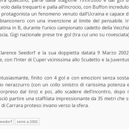
olo dalla trequarti e palla all’incrocio, con Buffon incredulo
 protagonista un fenomeno venuto dall’Ucraina e capace d
 bianconero con una invenzione al limite del pensabile. I
atina in B, durante l’unico campionato cadetto della Vecchi
scia, Gigi nazionale prese tre gol (tra cui uno su rovesciata
 Clarence Seedorf e la sua doppietta datata 9 Marzo 2002
e, con l’Inter di Cuper vicinissima allo Scudetto e la Juventu
entusiasmante, finito con 4 gol e con emozioni senza sosta
gio nerazzurro (con un collo sinistro di rarissima potenza 
preso dal tiro) e poi, allo scadere dell’incontro, dopo i
sciò partire una staffilata impressionante da 35 metri che s
o di Carrara proteso invano verso la sfera.
eedorf
serie a 2002