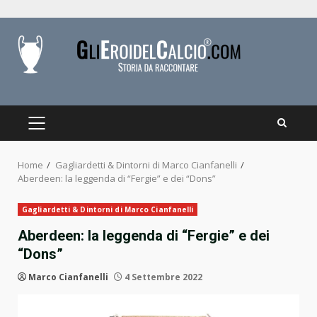
Skip
to
content
PRIMARY
MENU
Home
Gagliardetti & Dintorni di Marco Cianfanelli
Aberdeen: la leggenda di “Fergie” e dei “Dons”
Gagliardetti & Dintorni di Marco Cianfanelli
Aberdeen: la leggenda di “Fergie” e dei
“Dons”
Marco Cianfanelli
4 Settembre 2022