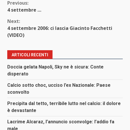
Continue
Previous:
4 settembre …
Reading
Next:
4 settembre 2006: ci lascia Giacinto Facchetti
(VIDEO)
ARTICOLI RECENTI
Doccia gelata Napoli, Sky ne è sicura: Conte
disperato
Calcio sotto choc, ucciso l’ex Nazionale: Paese
sconvolto
Precipita dal tetto, terribile lutto nel calcio: il dolore
è devastante
Lacrime Alcaraz, l’annuncio sconvolge: l’addio fa
male