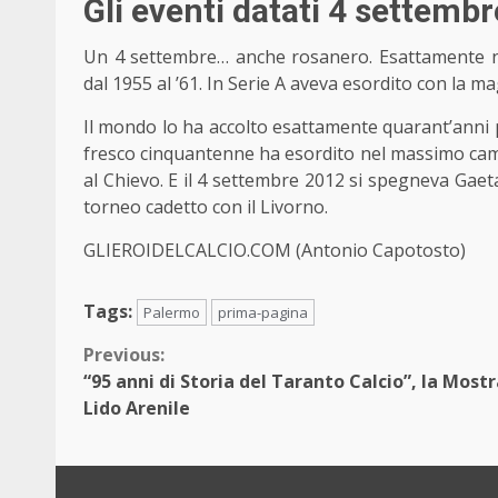
Gli eventi datati 4 settembr
Un 4 settembre… anche rosanero. Esattamente nov
dal 1955 al ’61. In Serie A aveva esordito con la ma
Il mondo lo ha accolto esattamente quarant’anni pr
fresco cinquantenne ha esordito nel massimo cam
al Chievo. E il 4 settembre 2012 si spegneva Gae
torneo cadetto con il Livorno.
GLIEROIDELCALCIO.COM (Antonio Capotosto)
Tags:
Palermo
prima-pagina
Continue
Previous:
“95 anni di Storia del Taranto Calcio”, la Mostr
Reading
Lido Arenile