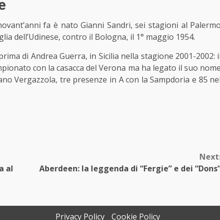
e
ant’anni fa è nato Gianni Sandri, sei stagioni al Palerm
glia dell’Udinese, contro il Bologna, il 1° maggio 1954.
ima di Andrea Guerra, in Sicilia nella stagione 2001-2002: i
pionato con la casacca del Verona ma ha legato il suo nom
tano Vergazzola, tre presenze in A con la Sampdoria e 85 ne
Next
a al
Aberdeen: la leggenda di “Fergie” e dei “Dons
Privacy Policy
Cookie Policy