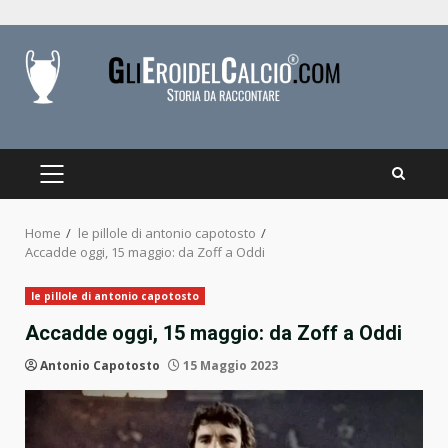
Skip
to
content
PRIMARY
MENU
Home
le pillole di antonio capotosto
Accadde oggi, 15 maggio: da Zoff a Oddi
le pillole di antonio capotosto
Accadde oggi, 15 maggio: da Zoff a Oddi
Antonio Capotosto
15 Maggio 2023