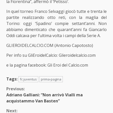
la Fiorentina”, affermò il ‘Petisso’.
In quel torneo Franco Selvaggi giocò tutte e trenta le
partite realizzando otto reti, con la maglia del
Torino: oggi ‘Spadino’ compie settant’anni. Non
abbiamo dimenticato che quarant’anni fa Giancarlo
Oddi calcava per l’ultima volta i campi della Serie A.
GLIEROIDELCALCIO.COM (Antonio Capotosto)
Per info su GliEroidelCalcio:
Glieroidelcalcio.com
e la pagina facebook:
Gli Eroi del Calcio.com
Tags:
fc juventus
prima-pagina
Continue
Previous:
Adriano Galliani: “Non arrivò Vialli ma
Reading
acquistammo Van Basten”
Next: