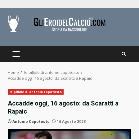
Skip
to
content
PRIMARY
MENU
Home
le pillole di antonio capotosto
Accadde oggi, 16 agosto: da Scaratti a Rapaic
le pillole di antonio capotosto
Accadde oggi, 16 agosto: da Scaratti a
Rapaic
Antonio Capotosto
16 Agosto 2023