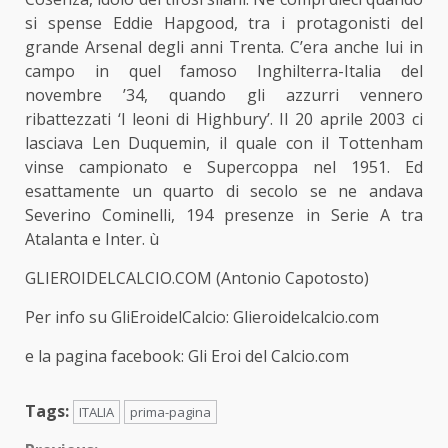
si spense Eddie Hapgood, tra i protagonisti del
grande Arsenal degli anni Trenta. C’era anche lui in
campo in quel famoso Inghilterra-Italia del
novembre ’34, quando gli azzurri vennero
ribattezzati ‘I leoni di Highbury’. Il 20 aprile 2003 ci
lasciava Len Duquemin, il quale con il Tottenham
vinse campionato e Supercoppa nel 1951. Ed
esattamente un quarto di secolo se ne andava
Severino Cominelli, 194 presenze in Serie A tra
Atalanta e Inter. ù
GLIEROIDELCALCIO.COM (Antonio Capotosto)
Per info su GliEroidelCalcio:
Glieroidelcalcio.com
e la pagina facebook:
Gli Eroi del Calcio.com
Tags:
ITALIA
prima-pagina