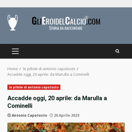
Skip
to
content
PRIMARY
MENU
Home
le pillole di antonio capotosto
Accadde oggi, 20 aprile: da Marulla a Cominelli
le pillole di antonio capotosto
Accadde oggi, 20 aprile: da Marulla a
Cominelli
Antonio Capotosto
20 Aprile 2023