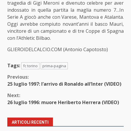
tragedia di Gigi Meroni e divenuto celebre per aver
indossato in quella partita la maglia numero 7…In
Serie A giocò anche con Varese, Mantova e Atalanta.
Oggi avrebbe compiuto novant’anni il basco Mauri,
vincitore di un campionato e di tre Coppe di Spagna
con l’Athletic Bilbao.
GLIEROIDELCALCIO.COM (Antonio Capotosto)
Tags:
fc torino
prima-pagina
Continue
Previous:
25 luglio 1997: l’arrivo di Ronaldo all’Inter (VIDEO)
Reading
Next:
26 luglio 1996: muore Heriberto Herrera (VIDEO)
ARTICOLI RECENTI