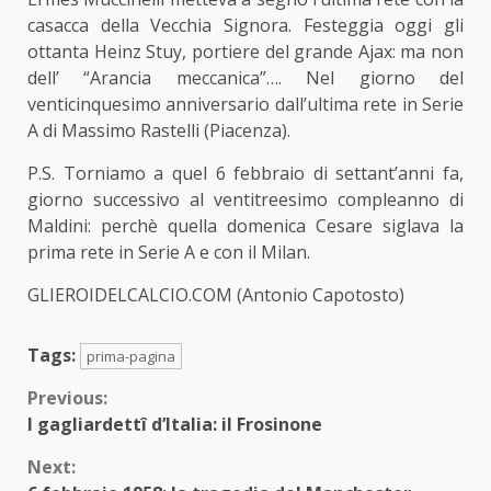
casacca della Vecchia Signora. Festeggia oggi gli
ottanta Heinz Stuy, portiere del grande Ajax: ma non
dell’ “Arancia meccanica”…. Nel giorno del
venticinquesimo anniversario dall’ultima rete in Serie
A di Massimo Rastelli (Piacenza).
P.S. Torniamo a quel 6 febbraio di settant’anni fa,
giorno successivo al ventitreesimo compleanno di
Maldini: perchè quella domenica Cesare siglava la
prima rete in Serie A e con il Milan.
GLIEROIDELCALCIO.COM (Antonio Capotosto)
Tags:
prima-pagina
Continue
Previous:
I gagliardettî d’Italia: il Frosinone
Reading
Next: