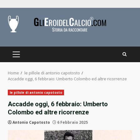
Skip
to
content
PRIMARY
MENU
Home
le pillole di antonio capotosto
Accadde oggi, 6 febbraio: Umberto Colombo ed altre ricorrenze
le pillole di antonio capotosto
Accadde oggi, 6 febbraio: Umberto
Colombo ed altre ricorrenze
Antonio Capotosto
6 Febbraio 2025