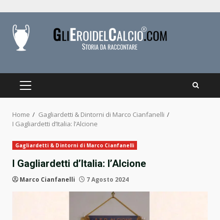
Skip
to
content
PRIMARY
MENU
Home
Gagliardetti & Dintorni di Marco Cianfanelli
I Gagliardetti d’Italia: l’Alcione
Gagliardetti & Dintorni di Marco Cianfanelli
I Gagliardetti d’Italia: l’Alcione
Marco Cianfanelli
7 Agosto 2024