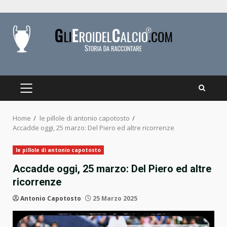
Skip
to
content
PRIMARY
MENU
Home
le pillole di antonio capotosto
Accadde oggi, 25 marzo: Del Piero ed altre ricorrenze
le pillole di antonio capotosto
Accadde oggi, 25 marzo: Del Piero ed altre
ricorrenze
Antonio Capotosto
25 Marzo 2025