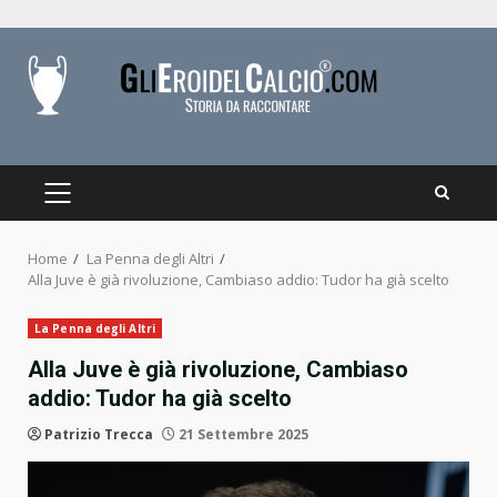
Skip
to
content
PRIMARY
MENU
Home
La Penna degli Altri
Alla Juve è già rivoluzione, Cambiaso addio: Tudor ha già scelto
La Penna degli Altri
Alla Juve è già rivoluzione, Cambiaso
addio: Tudor ha già scelto
Patrizio Trecca
21 Settembre 2025