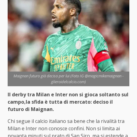
Maignan futuro già deciso per lui (Foto IG @magicmikemaignan -
glieroidelcalcio.com)
Il derby tra Milan e Inter non si gioca soltanto sul
campo,la sfida è tutta di mercato: deciso il
futuro di Maignan.
Chi segue il calcio italiano sa bene che la rivalità tra
Milan e Inter non conosce confini. Non si limita ai
novanta minuti sul prato di San Siro, ma si estende a