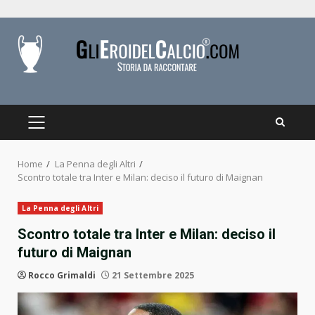
Skip
to
content
PRIMARY
MENU
Home
La Penna degli Altri
Scontro totale tra Inter e Milan: deciso il futuro di Maignan
La Penna degli Altri
Scontro totale tra Inter e Milan: deciso il
futuro di Maignan
Rocco Grimaldi
21 Settembre 2025