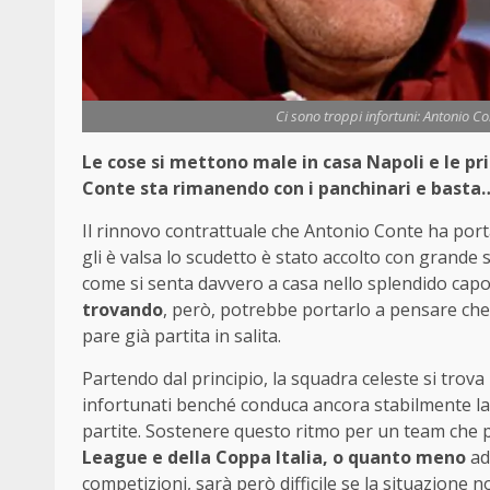
Ci sono troppi infortuni: Antonio C
Le cose si mettono male in casa Napoli e le pri
Conte sta rimanendo con i panchinari e bast
Il rinnovo contrattuale che Antonio Conte ha por
gli è valsa lo scudetto è stato accolto con grande
come si senta davvero a casa nello splendido cap
trovando
, però, potrebbe portarlo a pensare che
pare già partita in salita.
Partendo dal principio, la squadra celeste si tro
infortunati benché conduca ancora stabilmente la c
partite. Sostenere questo ritmo per un team che p
League e della Coppa Italia, o quanto meno
ad 
competizioni, sarà però difficile se la situazione n