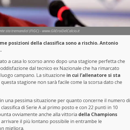
onte sta tremando! (FIGC) - www.GliEroiDelCalcio.it
me posizioni della classifica sono a rischio. Antonio
a…
tato a casa lo scorso anno dopo una stagione perfetta che
 soddisfazione dal tecnico ex Nazionale che ha rimarcato
oluogo campano. La situazione
in cui l’allenatore si sta
 questa stagione non sarà facile come la scorsa dato che
va in una pessima situazione per quanto concerne il numero di
lassifica di Serie A al primo posto e con 22 punti in 10
unta ovviamente anche alla vittoria
della Champions
arrivare il più lontano possibile in entrambe le
on migliora.