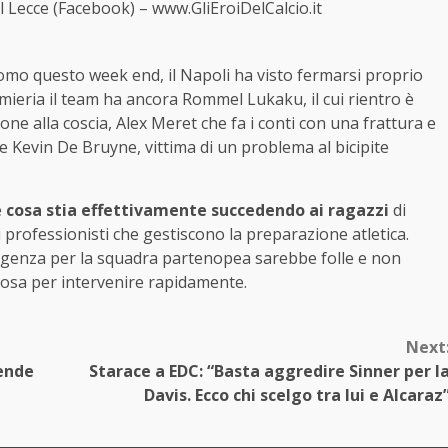
il Lecce (Facebook) – www.GliEroiDelCalcio.it
l Como questo week end, il Napoli ha visto fermarsi proprio
mieria il team ha ancora Rommel Lukaku, il cui rientro è
ne alla coscia, Alex Meret che fa i conti con una frattura e
 Kevin De Bruyne, vittima di un problema al bicipite
e
cosa stia effettivamente succedendo ai ragazzi
di
 professionisti che gestiscono la preparazione atletica.
mergenza per la squadra partenopea sarebbe folle e non
cosa per intervenire rapidamente.
Next
rende
Starace a EDC: “Basta aggredire Sinner per l
Davis. Ecco chi scelgo tra lui e Alcaraz