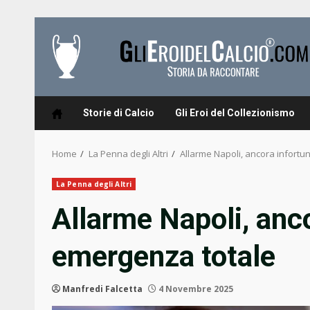
Skip
to
content
Storie di Calcio
Gli Eroi del Collezionismo
Home
La Penna degli Altri
Allarme Napoli, ancora infortu
La Penna degli Altri
Allarme Napoli, anco
emergenza totale
Manfredi Falcetta
4 Novembre 2025