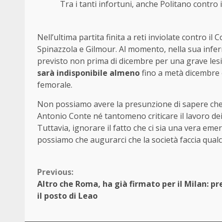
Tra i tanti infortuni, anche Politano contro 
Nell’ultima partita finita a reti inviolate contro i
Spinazzola e Gilmour. Al momento, nella sua infer
previsto non prima di dicembre per una grave lesio
sarà indisponibile almeno
fino a metà dicembre e
femorale.
Non possiamo avere la presunzione di sapere ch
Antonio Conte né tantomeno criticare il lavoro dei
Tuttavia, ignorare il fatto che ci sia una vera e
possiamo che augurarci che la società faccia qual
Continue
Previous:
Altro che Roma, ha già firmato per il Milan: p
Reading
il posto di Leao