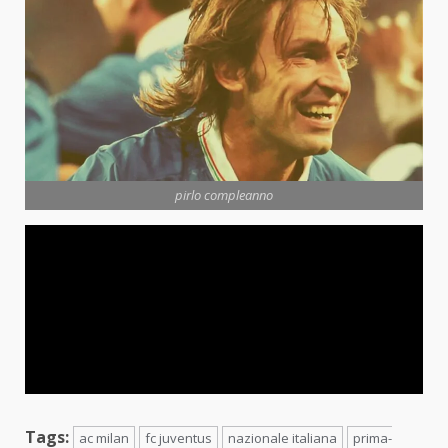
pirlo compleanno
Tags:
ac milan
fc juventus
nazionale italiana
prima-