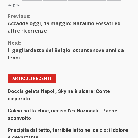
pagina
Continue
Previous:
Accadde oggi, 19 maggio: Natalino Fossati ed
Reading
altre ricorrenze
Next:
Il gagliardetto del Belgio: ottantanove anni da
leoni
ARTICOLI RECENTI
Doccia gelata Napoli, Sky ne è sicura: Conte
disperato
Calcio sotto choc, ucciso l’ex Nazionale: Paese
sconvolto
Precipita dal tetto, terribile lutto nel calcio: il dolore
è devastante