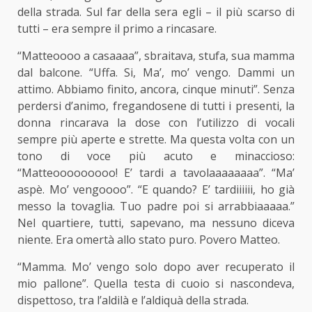
della strada. Sul far della sera egli – il più scarso di
tutti – era sempre il primo a rincasare.
“Matteoooo a casaaaa”, sbraitava, stufa, sua mamma
dal balcone. “Uffa. Si, Ma’, mo’ vengo. Dammi un
attimo. Abbiamo finito, ancora, cinque minuti”. Senza
perdersi d’animo, fregandosene di tutti i presenti, la
donna rincarava la dose con l’utilizzo di vocali
sempre più aperte e strette. Ma questa volta con un
tono di voce più acuto e minaccioso:
“Matteooooooooo! E’ tardi a tavolaaaaaaaa”. “Ma’
aspè. Mo’ vengoooo”. “E quando? E’ tardiiiiii, ho già
messo la tovaglia. Tuo padre poi si arrabbiaaaaa.”
Nel quartiere, tutti, sapevano, ma nessuno diceva
niente. Era omertà allo stato puro. Povero Matteo.
“Mamma. Mo’ vengo solo dopo aver recuperato il
mio pallone”. Quella testa di cuoio si nascondeva,
dispettoso, tra l’aldilà e l’aldiquà della strada.