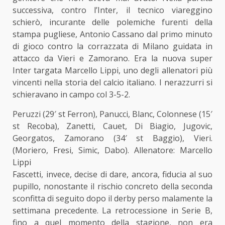
successiva, contro l’Inter, il tecnico viareggino
schierò, incurante delle polemiche furenti della
stampa pugliese, Antonio Cassano dal primo minuto
di gioco contro la corrazzata di Milano guidata in
attacco da Vieri e Zamorano. Era la nuova super
Inter targata Marcello Lippi, uno degli allenatori più
vincenti nella storia del calcio italiano. I nerazzurri si
schieravano in campo col 3-5-2.
Peruzzi (29′ st Ferron), Panucci, Blanc, Colonnese (15′
st Recoba), Zanetti, Cauet, Di Biagio, Jugovic,
Georgatos, Zamorano (34′ st Baggio), Vieri.
(Moriero, Fresi, Simic, Dabo). Allenatore: Marcello
Lippi
Fascetti, invece, decise di dare, ancora, fiducia al suo
pupillo, nonostante il rischio concreto della seconda
sconfitta di seguito dopo il derby perso malamente la
settimana precedente. La retrocessione in Serie B,
fino a quel momento della stagione, non era