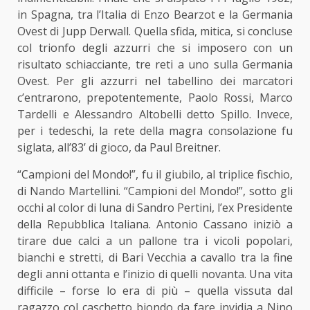
in Spagna, tra l’Italia di Enzo Bearzot e la Germania
Ovest di Jupp Derwall. Quella sfida, mitica, si concluse
col trionfo degli azzurri che si imposero con un
risultato schiacciante, tre reti a uno sulla Germania
Ovest. Per gli azzurri nel tabellino dei marcatori
c’entrarono, prepotentemente, Paolo Rossi, Marco
Tardelli e Alessandro Altobelli detto Spillo. Invece,
per i tedeschi, la rete della magra consolazione fu
siglata, all’83’ di gioco, da Paul Breitner.
“Campioni del Mondo!”, fu il giubilo, al triplice fischio,
di Nando Martellini. “Campioni del Mondo!”, sotto gli
occhi al color di luna di Sandro Pertini, l’ex Presidente
della Repubblica Italiana. Antonio Cassano iniziò a
tirare due calci a un pallone tra i vicoli popolari,
bianchi e stretti, di Bari Vecchia a cavallo tra la fine
degli anni ottanta e l’inizio di quelli novanta. Una vita
difficile – forse lo era di più – quella vissuta dal
ragazzo col caschetto biondo da fare invidia a Nino