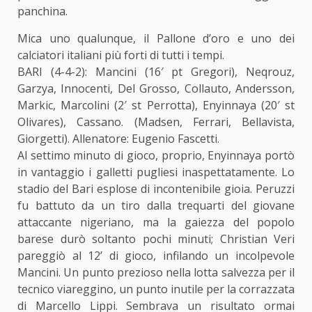
panchina.
Mica uno qualunque, il Pallone d’oro e uno dei
calciatori italiani più forti di tutti i tempi.
BARI (4-4-2): Mancini (16′ pt Gregori), Neqrouz,
Garzya, Innocenti, Del Grosso, Collauto, Andersson,
Markic, Marcolini (2′ st Perrotta), Enyinnaya (20′ st
Olivares), Cassano. (Madsen, Ferrari, Bellavista,
Giorgetti). Allenatore: Eugenio Fascetti.
Al settimo minuto di gioco, proprio, Enyinnaya portò
in vantaggio i galletti pugliesi inaspettatamente. Lo
stadio del Bari esplose di incontenibile gioia. Peruzzi
fu battuto da un tiro dalla trequarti del giovane
attaccante nigeriano, ma la gaiezza del popolo
barese durò soltanto pochi minuti; Christian Veri
pareggiò al 12’ di gioco, infilando un incolpevole
Mancini. Un punto prezioso nella lotta salvezza per il
tecnico viareggino, un punto inutile per la corrazzata
di Marcello Lippi. Sembrava un risultato ormai