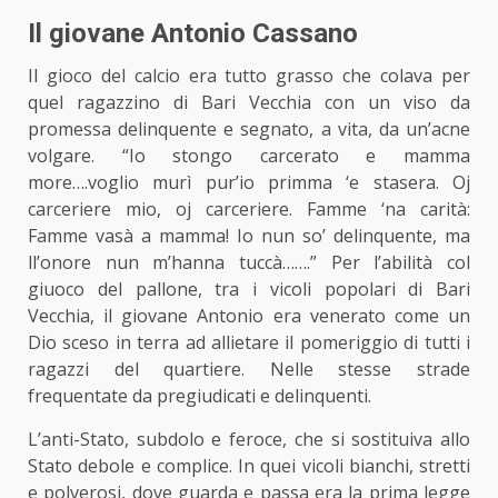
Il giovane Antonio Cassano
Il gioco del calcio era tutto grasso che colava per
quel ragazzino di Bari Vecchia con un viso da
promessa delinquente e segnato, a vita, da un’acne
volgare. “Io stongo carcerato e mamma
more….voglio murì pur’io primma ‘e stasera. Oj
carceriere mio, oj carceriere. Famme ‘na carità:
Famme vasà a mamma! Io nun so’ delinquente, ma
ll’onore nun m’hanna tuccà…….” Per l’abilità col
giuoco del pallone, tra i vicoli popolari di Bari
Vecchia, il giovane Antonio era venerato come un
Dio sceso in terra ad allietare il pomeriggio di tutti i
ragazzi del quartiere. Nelle stesse strade
frequentate da pregiudicati e delinquenti.
L’anti-Stato, subdolo e feroce, che si sostituiva allo
Stato debole e complice. In quei vicoli bianchi, stretti
e polverosi, dove guarda e passa era la prima legge