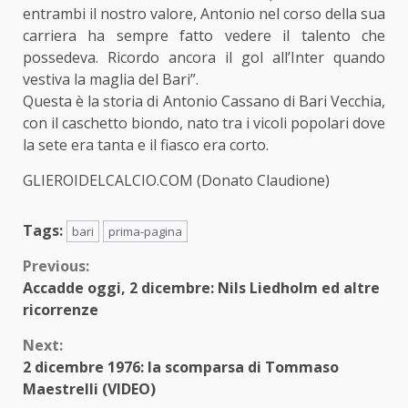
entrambi il nostro valore, Antonio nel corso della sua
carriera ha sempre fatto vedere il talento che
possedeva. Ricordo ancora il gol all’Inter quando
vestiva la maglia del Bari”.
Questa è la storia di Antonio Cassano di Bari Vecchia,
con il caschetto biondo, nato tra i vicoli popolari dove
la sete era tanta e il fiasco era corto.
GLIEROIDELCALCIO.COM (Donato Claudione)
Tags:
bari
prima-pagina
Continue
Previous:
Accadde oggi, 2 dicembre: Nils Liedholm ed altre
Reading
ricorrenze
Next:
2 dicembre 1976: la scomparsa di Tommaso
Maestrelli (VIDEO)