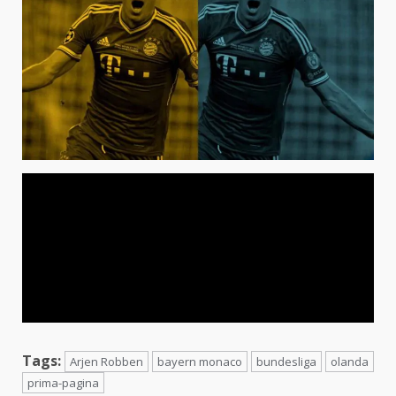
Tags:
Arjen Robben
bayern monaco
bundesliga
olanda
prima-pagina