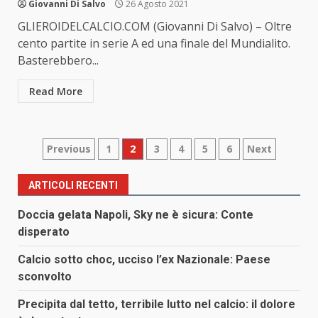
Giovanni Di Salvo
26 Agosto 2021
GLIEROIDELCALCIO.COM (Giovanni Di Salvo) – Oltre
cento partite in serie A ed una finale del Mundialito.
Basterebbero...
Read More
Paginazione
Previous
1
2
3
4
5
6
Next
degli
ARTICOLI RECENTI
articoli
Doccia gelata Napoli, Sky ne è sicura: Conte
disperato
Calcio sotto choc, ucciso l’ex Nazionale: Paese
sconvolto
Precipita dal tetto, terribile lutto nel calcio: il dolore