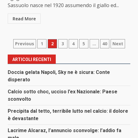
Sassuolo nasce nel 1920 assumendo il giallo ed...
Read More
Paginazione
Previous
1
2
3
4
5
…
40
Next
degli
ARTICOLI RECENTI
articoli
Doccia gelata Napoli, Sky ne è sicura: Conte
disperato
Calcio sotto choc, ucciso l’ex Nazionale: Paese
sconvolto
Precipita dal tetto, terribile lutto nel calcio: il dolore
è devastante
Lacrime Alcaraz, l’annuncio sconvolge: l’addio fa
male