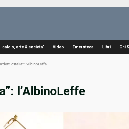
calcio, arte & societa’
Video
Emeroteca
Libri
Chi 
ardetti d’Italia”: l’AlbinoLeffe
ia”: l’AlbinoLeffe