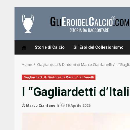
Skip
to
content
Storie di Calcio
Gli Eroi del Collezionismo
Home
Gagliardetti & Dintorni di Marco Cianfanelli
I “Gagli
Gagliardetti & Dintorni di Marco Cianfanelli
I “Gagliardetti d’Ital
Marco Cianfanelli
16 Aprile 2025