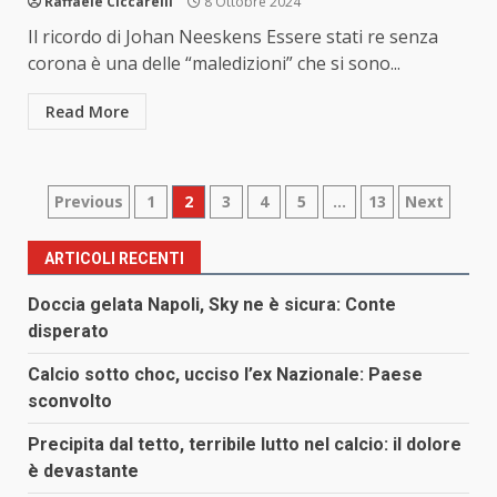
Raffaele Ciccarelli
8 Ottobre 2024
Il ricordo di Johan Neeskens Essere stati re senza
corona è una delle “maledizioni” che si sono...
Read More
Paginazione
Previous
1
2
3
4
5
…
13
Next
degli
ARTICOLI RECENTI
articoli
Doccia gelata Napoli, Sky ne è sicura: Conte
disperato
Calcio sotto choc, ucciso l’ex Nazionale: Paese
sconvolto
Precipita dal tetto, terribile lutto nel calcio: il dolore
è devastante