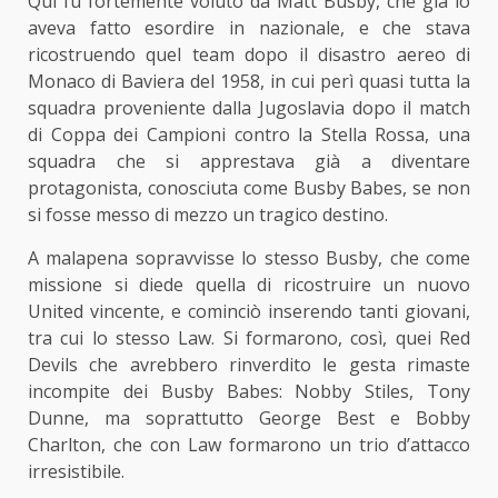
Qui fu fortemente voluto da Matt Busby, che già lo
aveva fatto esordire in nazionale, e che stava
ricostruendo quel team dopo il disastro aereo di
Monaco di Baviera del 1958, in cui perì quasi tutta la
squadra proveniente dalla Jugoslavia dopo il match
di Coppa dei Campioni contro la Stella Rossa, una
squadra che si apprestava già a diventare
protagonista, conosciuta come Busby Babes, se non
si fosse messo di mezzo un tragico destino.
A malapena sopravvisse lo stesso Busby, che come
missione si diede quella di ricostruire un nuovo
United vincente, e cominciò inserendo tanti giovani,
tra cui lo stesso Law. Si formarono, così, quei Red
Devils che avrebbero rinverdito le gesta rimaste
incompite dei Busby Babes: Nobby Stiles, Tony
Dunne, ma soprattutto George Best e Bobby
Charlton, che con Law formarono un trio d’attacco
irresistibile.