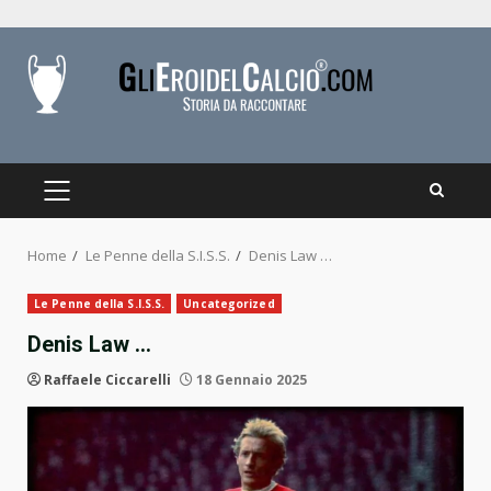
Skip
to
content
PRIMARY
MENU
Home
Le Penne della S.I.S.S.
Denis Law …
Le Penne della S.I.S.S.
Uncategorized
Denis Law …
Raffaele Ciccarelli
18 Gennaio 2025