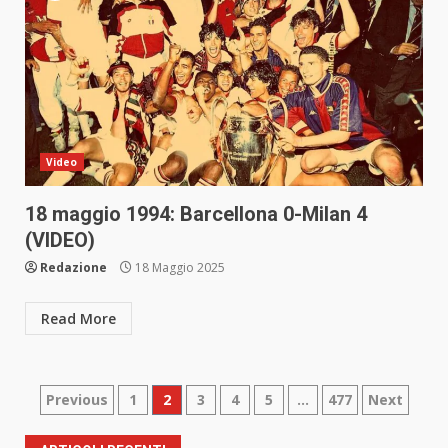
Video
18 maggio 1994: Barcellona 0-Milan 4
(VIDEO)
Redazione
18 Maggio 2025
Read More
Paginazione
Previous
1
2
3
4
5
…
477
Next
degli