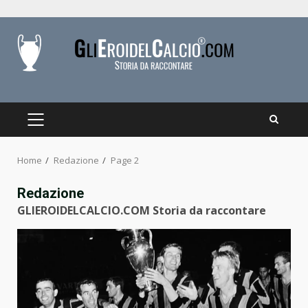
Skip
to
content
PRIMARY
MENU
Home
Redazione
Page 2
Redazione
GLIEROIDELCALCIO.COM Storia da raccontare