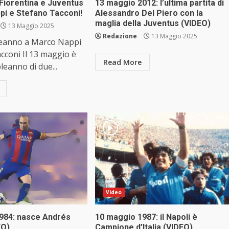
i Fiorentina e Juventus
13 maggio 2012: l’ultima partita di
pi e Stefano Tacconi!
Alessandro Del Piero con la
maglia della Juventus (VIDEO)
13 Maggio 2025
Redazione
13 Maggio 2025
eanno a Marco Nappi
cconi Il 13 maggio è
Read More
leanno di due...
Video
984: nasce Andrés
10 maggio 1987: il Napoli è
EO)
Campione d’Italia (VIDEO)