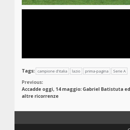
Tags:
campione d'italia
lazio
prima-pagina
Serie A
Continue
Previous:
Accadde oggi, 14 maggio: Gabriel Batistuta e
Reading
altre ricorrenze