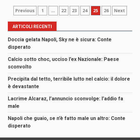
Paginazione
Previous
1
…
22
23
24
25
26
Next
degli
ARTICOLI RECENTI
articoli
Doccia gelata Napoli, Sky ne è sicura: Conte
disperato
Calcio sotto choc, ucciso l’ex Nazionale: Paese
sconvolto
Precipita dal tetto, terribile lutto nel calcio: il dolore
è devastante
Lacrime Alcaraz, l’annuncio sconvolge: l’addio fa
male
Napoli che guaio, se n’è fatto male un altro: Conte
disperato