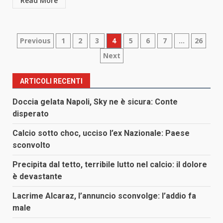
Read More
Paginazione
Previous
1
2
3
4
5
6
7
…
26
Next
degli
articoli
ARTICOLI RECENTI
Doccia gelata Napoli, Sky ne è sicura: Conte
disperato
Calcio sotto choc, ucciso l’ex Nazionale: Paese
sconvolto
Precipita dal tetto, terribile lutto nel calcio: il dolore
è devastante
Lacrime Alcaraz, l’annuncio sconvolge: l’addio fa
male