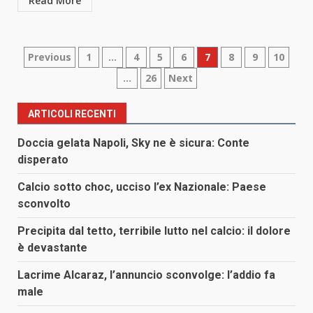
Read More
Paginazione
Previous
1
…
4
5
6
7
8
9
10
…
26
Next
degli
articoli
ARTICOLI RECENTI
Doccia gelata Napoli, Sky ne è sicura: Conte
disperato
Calcio sotto choc, ucciso l’ex Nazionale: Paese
sconvolto
Precipita dal tetto, terribile lutto nel calcio: il dolore
è devastante
Lacrime Alcaraz, l’annuncio sconvolge: l’addio fa
male